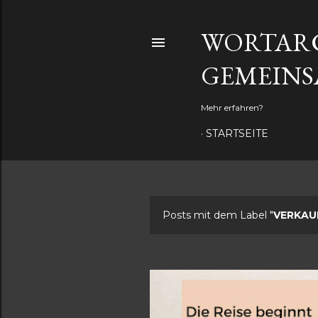
WORTARC
GEMEINS
Mehr erfahren?
STARTSEITE
Posts mit dem Label "
VERKAU
P
o
s
t